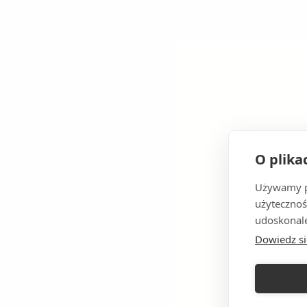
O plika
Używamy pl
użytecznoś
udoskonale
Dowiedz si