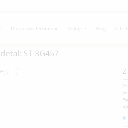
ż
Doradztwo techniczne
Usługi
Blog
O firm
ł detal: ST 3G457
Z
Je
pr
Pa
wy