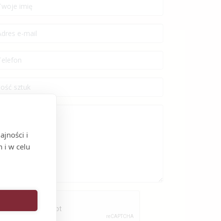
jności i
 i w celu