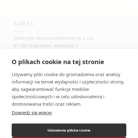
ADRES
Katarzynki Akcesoria Meblowe Sp. z o.o.
87-200 Wąbrzeźno, Katarzynki 1
woj. kujawsko-pomorskie
tel/fax + 48 56 687 59 00
O plikach cookie na tej stronie
e-mail:
poczta@katarzynki.pl
Używamy pliki cookie do gromadzenia oraz analizy
INFORMACJE
informacji na temat wydajności i użyteczności strony,
aby zagwarantować funkcje mediów
AKTUALNOŚCI
społecznościowych i w celu udoskonalenia i
POLITYKA JAKOŚCI
dostosowania treści oraz reklam.
POLITYKA PRYWATNOŚCI
Dowiedz się więcej
CERTYFIKATY
KATALOGI ONLINE
Ustawienia plików cookie
REKLAMACJE