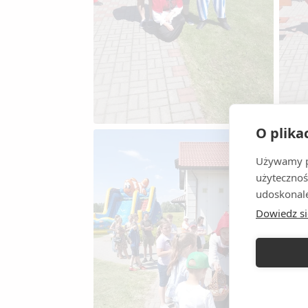
O plika
Używamy pl
użytecznoś
udoskonale
Dowiedz si