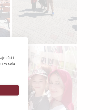
jności i
 i w celu