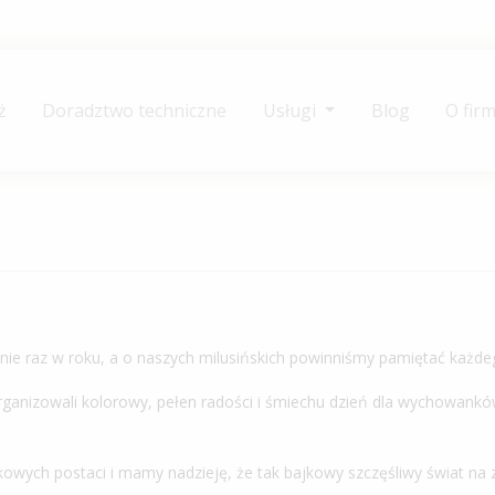
ż
Doradztwo techniczne
Usługi
Blog
O firm
nie raz w roku, a o naszych milusińskich powinniśmy pamiętać każde
zorganizowali kolorowy, pełen radości i śmiechu dzień dla wychowank
ajkowych postaci i mamy nadzieję, że tak bajkowy szczęśliwy świat na